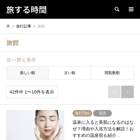
旅する時間
検索
旅行記事
旅館
旅館
並べ替え条件
新しい順
古い順
閲覧数順
42件中 1〜10件を表示


旅行Tips
温泉
温泉に入ると美肌になるのはな
ぜ？理由や入浴方法を解説！お
すすめの温泉宿も紹介…