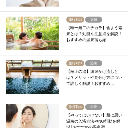
旅行Tips
温泉
【唯一無二のチカラ】含よう素
泉とは？効能や注意点を解説！
おすすめの温泉宿も紹…
旅行Tips
温泉
【極上の湯】源泉かけ流しと
は？メリットや見分け方につい
て詳しく解説！おすすめ…
旅行Tips
温泉
【やってはいけない】肌に悪い
温泉の入浴方法やNG行動を解
説│おすすめの温泉宿…