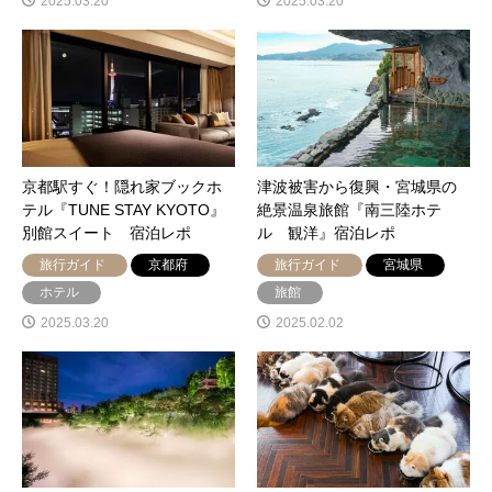
2025.03.20
2025.03.20
京都駅すぐ！隠れ家ブックホ
津波被害から復興・宮城県の
テル『TUNE STAY KYOTO』
絶景温泉旅館『南三陸ホテ
別館スイート 宿泊レポ
ル 観洋』宿泊レポ
旅行ガイド
京都府
旅行ガイド
宮城県
ホテル
旅館
2025.03.20
2025.02.02