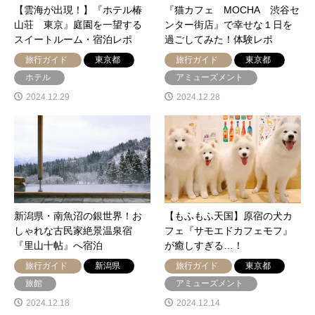
【雲海が出現！】『ホテル椿
『猫カフェ MOCHA 渋谷セ
山荘 東京』庭園を一望する
ンター街店』で幸せな１日を
スイートルーム・宿泊レポ
過ごしてみた！体験レポ
旅行ガイド
東京都
旅行ガイド
東京都
ホテル
アミューズメント
2024.12.29
2024.12.28
新潟県・南魚沼の銀世界！お
【もふもふ天国】原宿の犬カ
しゃれな古民家絶景温泉宿
フェ『サモエドカフェモフ』
『里山十帖』へ宿泊
が癒しすぎる…！
旅行ガイド
新潟県
旅行ガイド
東京都
旅館
アミューズメント
2024.12.18
2024.12.14