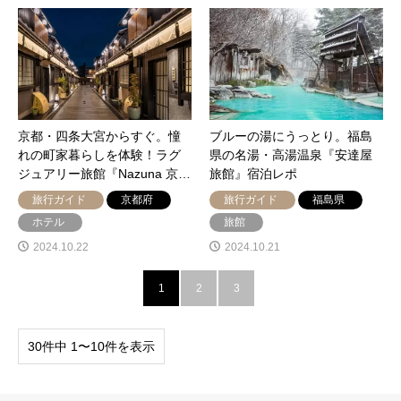
京都・四条大宮からすぐ。憧
ブルーの湯にうっとり。福島
れの町家暮らしを体験！ラグ
県の名湯・高湯温泉『安達屋
ジュアリー旅館『Nazuna 京…
旅館』宿泊レポ
旅行ガイド
京都府
旅行ガイド
福島県
ホテル
旅館
2024.10.22
2024.10.21
1
2
3
30件中 1〜10件を表示