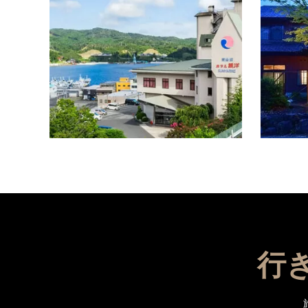
気仙沼湾
ン気仙沼
を見渡せ
どこにい
行