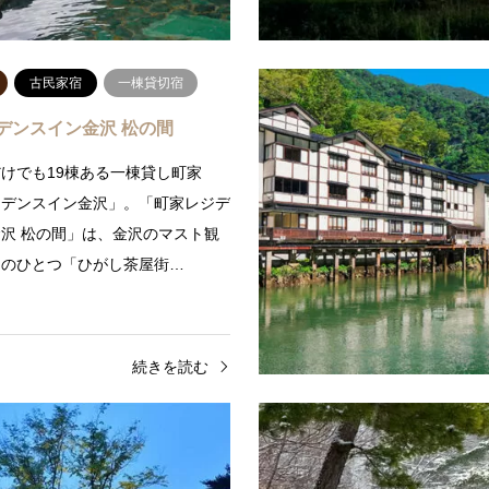
続きを読む
続
古民家宿
一棟貸切宿
デンスイン金沢 松の間
けでも19棟ある一棟貸し町家
ジデンスイン金沢」。「町家レジデ
沢 松の間」は、金沢のマスト観
トのひとつ「ひがし茶屋街…
続きを読む
旅館
日帰り温泉
栃木県
旅館
日帰
ン気仙沼ホテル観洋
お宿ひがしやま 別邸 蜉蝣の