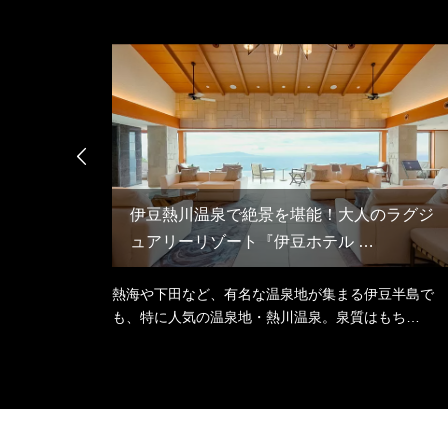

gon』
伊豆熱川温泉で絶景を堪能！大人のラグジ
ュアリーリゾート『伊豆ホテル …
米・コシヒ
熱海や下田など、有名な温泉地が集まる伊豆半島で
』…
も、特に人気の温泉地・熱川温泉。泉質はもち…