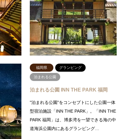
谷の美しい自然に囲まれ、四季折々の絶景を
かな田
楽しめる宿です。 館内に入るとまず目が覚
在して
めるのが、まるで『鬼滅の刃』…
が18
続きを読む
り温泉
福岡県
グランピング
泊まれる公園
泊まれる公園 INN THE PARK 福岡
。太平洋沿
、雄大な自
"泊まれる公園"をコンセプトにした公園一体
です。地下
型宿泊施設「INN THE PARK」。「INN THE
…
PARK 福岡」は、博多湾を一望できる海の中
道海浜公園内にあるグランピング…