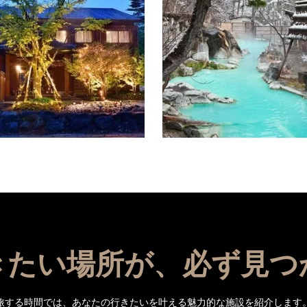
の絶景を独り占めできる『サンマリ
栃木県の最北に位置し、四季折々
ホテル観洋』。雄大なリアス式海岸
ごしやすい高原型気候が特徴の那
る抜群のロケーションにあり、館内
方面からのアクセスの良さと、那
ても海を間近に感じ…
あることでも知られる洗練さ…
続きを読む
続
きたい場所が、必ず見つ
旅する時間では、あなたの行きたいを叶える魅力的な施設を紹介します