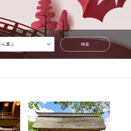
から選ぶ
福島県
旅館
日帰り温泉
群馬
会津芦ノ牧温泉 大川荘
川場
福島県・芦ノ牧温泉に佇む『大川荘』。 渓
群馬県