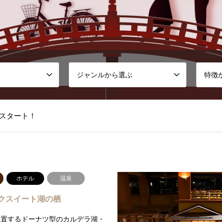
ジャンルから選ぶ
特徴
配信スタート！
ホテル
温泉
BIA』の予約販売を開始しました！
クスイート湖の栖
位置するドーナツ型のカルデラ湖・