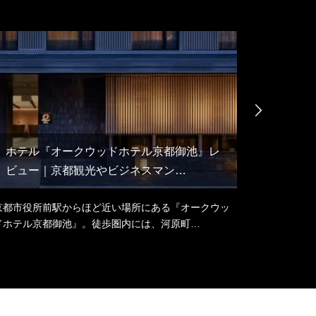

ホテル『オークウッドホテル京都御池』レ
京都・
ビュー｜京都観光やビジネスマン…
しを体
京都市役所前駅からほど近い場所にある『オークウッ
世界中から
ドホテル京都御池』。徒歩圏内には、河原町…
などの有名