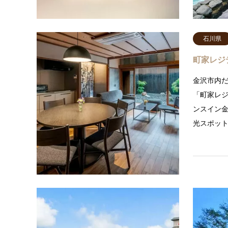
石川県
町家レジ
金沢市内だ
「町家レ
ンスイン金
光スポッ
宮城県
サンマリ