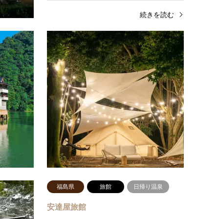
きを読む
続きを読む
富山県
旅館
日帰り温泉
静岡
泊ま
船でしか行けない秘境の一軒宿 大牧
温泉
泊まれ
富山県の秘境に佇む一軒宿『大牧温泉』。
"泊ま
庄川の渓谷に囲まれたこの宿は、船でしか行
型宿泊施
けない全国でも珍しい温泉宿です。宿へ向か
PAR
う約30分の船旅は、まるで別世…
物をリ
続きを読む
り温泉
福島県
旅館
日帰り温泉
月
安達屋旅館