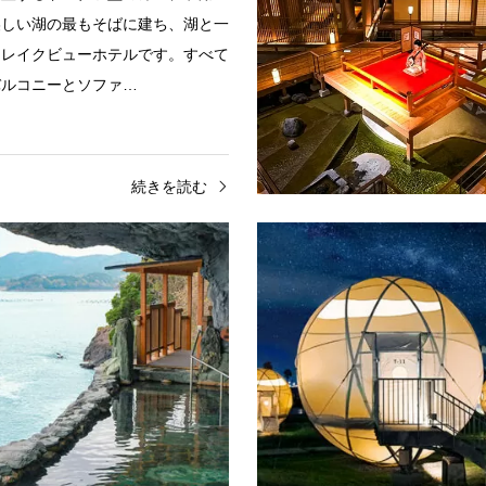
美しい湖の最もそばに建ち、湖と一
るレイクビューホテルです。すべて
バルコニーとソファ…
続きを読む
ホテル
雲海
宮城県
旅館
日帰
山荘東京
南三陸ホテル観洋
りながら豊かな自然に包まれた『ホ
宮城県北東部に位置する南三陸町
荘東京』。都会の真ん中に広がる広
いに佇む「南三陸ホテル観洋」は
では、春の桜や夏の蛍、秋の紅葉、
然美と海の幸が魅力の温泉ホテル
ど、四季折々の美し…
2000mから湧出する深層天然温