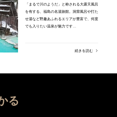
の自然と過
「まるで川のようだ」と称される大露天風呂
須町。東京
を有する、福島の名湯旅館。洞窟風呂や打た
須御用邸が
せ湯など野趣あふれるエリアが豊富で、何度
でも入りたい温泉が魅力です…
きを読む
続きを読む
かる
。