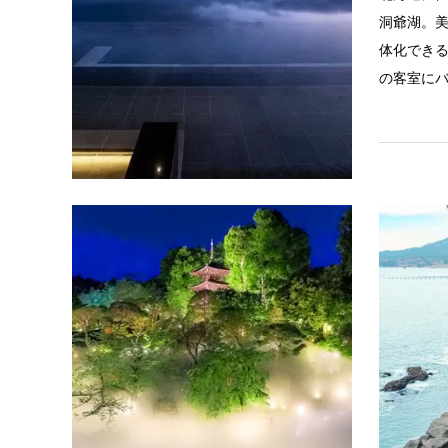
洞爺湖。
体化でき
の客室に
東京都
ホテル椿
都心にあ
テル椿山
大な庭園
冬の椿な