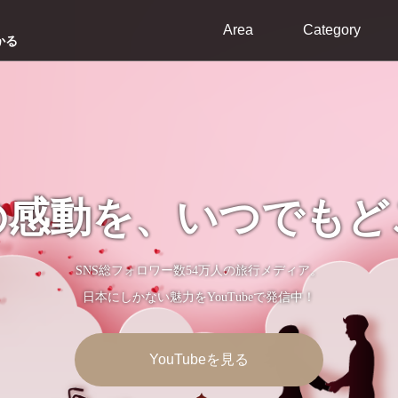
Area
Category
かる