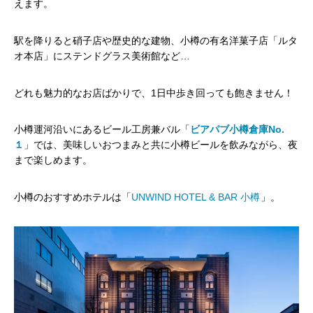
えます。
駅を降りると硝子店や歴史的な建物、小樽の有名洋菓子店「ルタ
オ本店」にステンドグラス美術館など…
どれも魅力的なお店ばかりで、1日中歩き回っても飽きません！
小樽運河沿いにあるビール工房兼バル「
ビアパブ小樽倉庫No.
１
」では、美味しいおつまみと共に小樽ビールを飲みながら、夜
まで楽しめます。
小樽のおすすめホテルは「
UNWIND HOTEL & BAR 小樽
」。