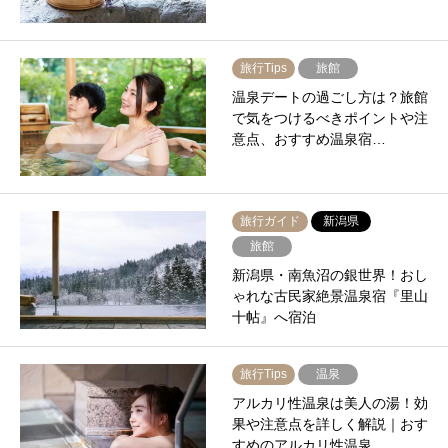
旅行Tips
旅館
温泉デートの過ごし方は？旅館
で気をつけるべきポイントや注
意点、おすすめ温泉宿…
旅行ガイド
新潟県
旅館
新潟県・南魚沼の銀世界！おし
ゃれな古民家絶景温泉宿『里山
十帖』へ宿泊
旅行Tips
温泉
アルカリ性温泉は美人の湯！効
果や注意点を詳しく解説｜おす
すめのアルカリ性温泉…