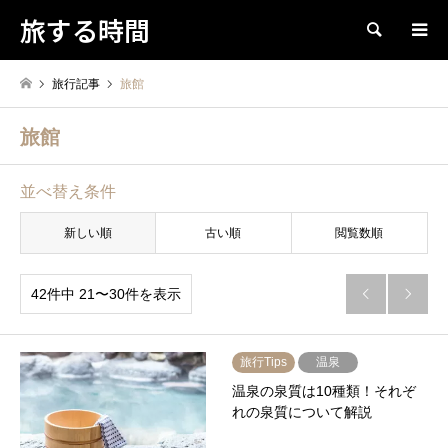
旅する時間
検索
旅行記事
旅館
旅館
並べ替え条件
新しい順
古い順
閲覧数順
42件中 21〜30件を表示


旅行Tips
温泉
温泉の泉質は10種類！それぞ
れの泉質について解説