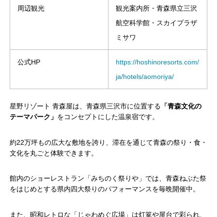
周辺観光
観光案内所・青森県立三沢
航空科学館・スカイプラザ
ミサワ
公式HP
https://hoshinoresorts.com/
ja/hotels/aomoriya/
星野リゾート 青森屋は、青森県三沢市に位置する
「青森文化の
テーマパーク」
をコンセプトにした温泉宿です。
約22万坪もの広大な敷地を誇り、滞在を通じて青森の祭り・食・
文化を丸ごと体験できます。
館内のショーレストラン「みちのく祭りや」では、青森ねぶた祭
をはじめとする県内四大祭りのパフォーマンスを毎晩開催中。
また、昭和レトロな「じゃわめぐ広場」は灯篭や屋台で彩られ、