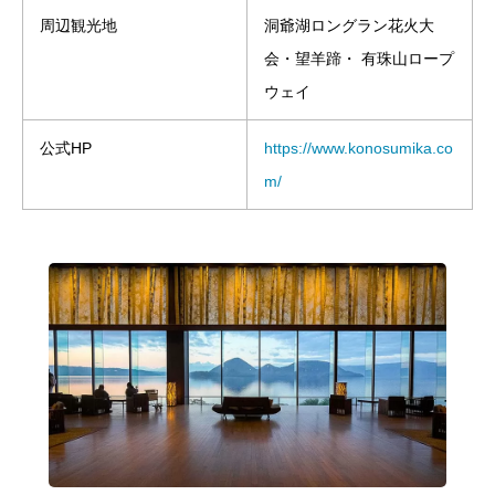
周辺観光地
洞爺湖ロングラン花火大
会・望羊蹄・ 有珠山ロープ
ウェイ
公式HP
https://www.konosumika.co
m/