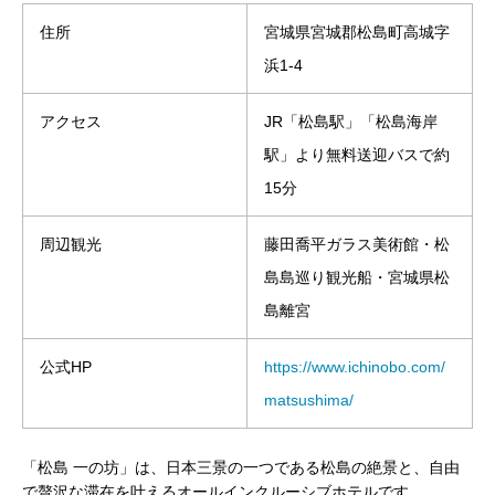
住所
宮城県宮城郡松島町高城字
浜1-4
アクセス
JR「松島駅」「松島海岸
駅」より無料送迎バスで約
15分
周辺観光
藤田喬平ガラス美術館・松
島島巡り観光船・宮城県松
島離宮
公式HP
https://www.ichinobo.com/
matsushima/
「松島 一の坊」は、日本三景の一つである松島の絶景と、自由
で贅沢な滞在を叶えるオールインクルーシブホテルです。