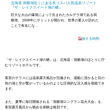
北海道 洞爺湖近くにある良コスパ人気温泉リゾート
『ザ・レイクスイート湖の栖』
巨大な火山の爆発によって生まれたカルデラ湖である洞
爺湖。 2008年にサミットが開かれ、世界の要人が訪れた
ことで有名にな…
旅する時間
「ザ・レイクスイート湖の栖」は、北海道・洞爺湖のほとりに佇
むリゾートホテルです。
客室のテラスには温泉露天風呂が完備され、湯船に浸かると目の
前の湖と空が繋がっているかのような圧倒的な没入感を堪能でき
ます。
また、夏季に毎日開催される「洞爺湖ロングラン花火大会」を、
客室露天風呂から眺める体験は格別です。