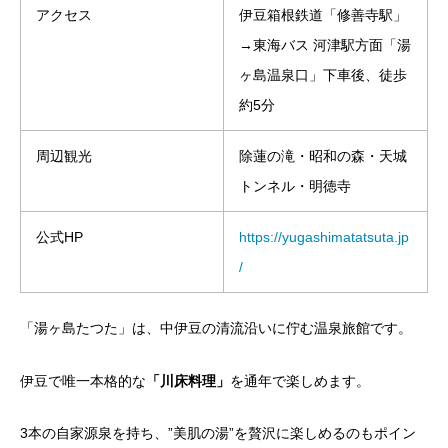
アクセス
伊豆箱根鉄道「修善寺駅」
→東海バス 河津駅方面「湯
ヶ島温泉口」下車後、徒歩
約5分
周辺観光
除蓮の滝・昭和の森・天城
トンネル・明徳寺
公式HP
https://yugashimatatsuta.jp
/
「湯ヶ島たつた」は、中伊豆の清流沿いに佇む温泉旅館です。
伊豆で唯一本格的な
「川床料理」
を通年で楽しめます。
3本の自家源泉を持ち、”美肌の湯”を贅沢に楽しめるのもポイン