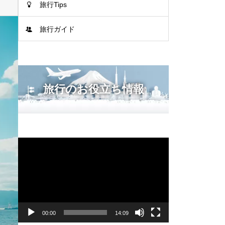
旅行Tips
旅行ガイド
旅行のお役立ち情報
動
画
プ
レ
ー
ヤ
ー
00:00
14:09