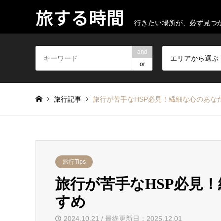
旅する時間
行きたい場所が、必ず見つ
and
エリアから選ぶ
or
旅行記事
旅行が苦手なHSP必見！繊細な心のあな
旅行Tips
旅行が苦手なHSP必見
すめ
2024.10.21 / 最終更新日：2025.12.01