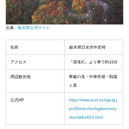
出典：
栃木県公式サイト
住所
栃木県日光市中宮祠
アクセス
『清滝IC』より車で約15分
周辺観光地
華厳の滝・中禅寺湖・戦場
ヶ原
公式HP
https://www.pref.tochigi.lg.j
p/c05/intro/tochigiken/miry
oku/nikko/015.html