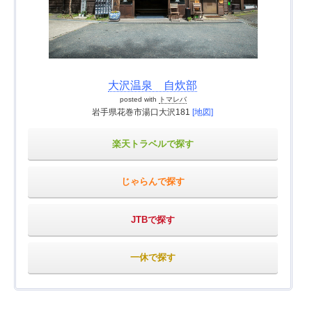
大沢温泉 自炊部
posted with
トマレバ
岩手県花巻市湯口大沢181
[地図]
楽天トラベルで探す
じゃらんで探す
JTBで探す
一休で探す