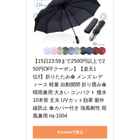
【15日23:59まで2500円以上で2
50円OFFクーポン】【楽天1
位!!】折りたたみ傘 メンズ レデ
ィース 軽量 自動開閉 折り畳み傘 
晴雨兼用 大きい コンパクト 撥水 
10本骨 丈夫 UVカット効果 紫外
線防止 傘カバー付き 強風耐性 雨
風兼用 mj-1004
Amazonで見る