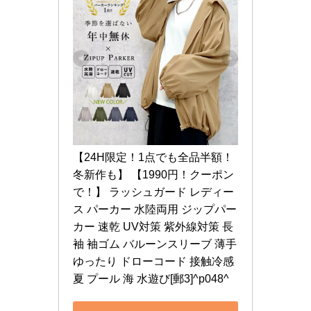
【24H限定！1点でも全品半額！
冬新作も】 【1990円！クーポン
で！】 ラッシュガード レディー
ス パーカー 水陸両用 ジップパー
カー 速乾 UV対策 紫外線対策 長
袖 袖ゴム バルーンスリーブ 薄手 
ゆったり ドローコード 接触冷感 
夏 プール 海 水遊び[郵3]^p048^